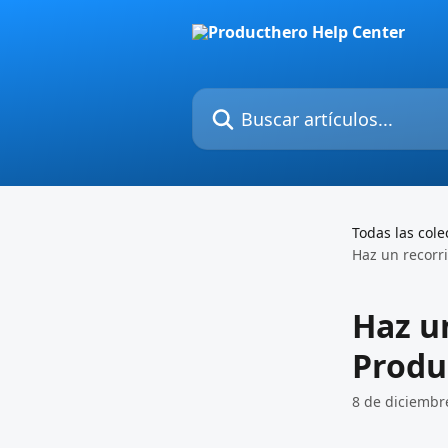
Ir al contenido principal
Buscar artículos...
Todas las cole
Haz un recorr
Haz u
Produ
8 de diciembr