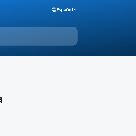
Español
a