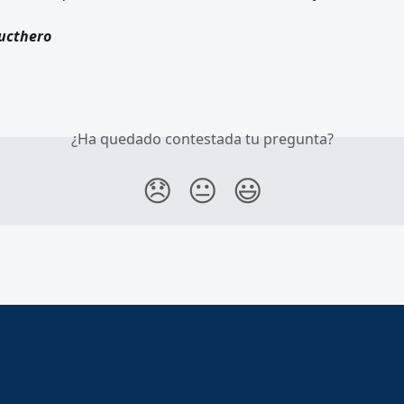
ucthero
¿Ha quedado contestada tu pregunta?
😞
😐
😃