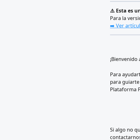
⚠️ Esta es u
Para la versi
➡️ Ver artícu
¡Bienvenido
Para ayudart
para guiarte
Plataforma 
Si algo no q
contactarnos