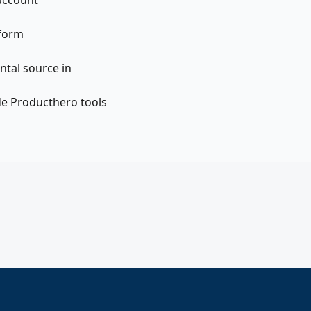
account
tform
tal source in
de Producthero tools