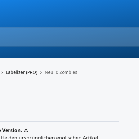
Labelizer (PRO)
Neu: 0 Zombies
e Version. ⚠️
itte den ursprünglichen englischen Artikel.