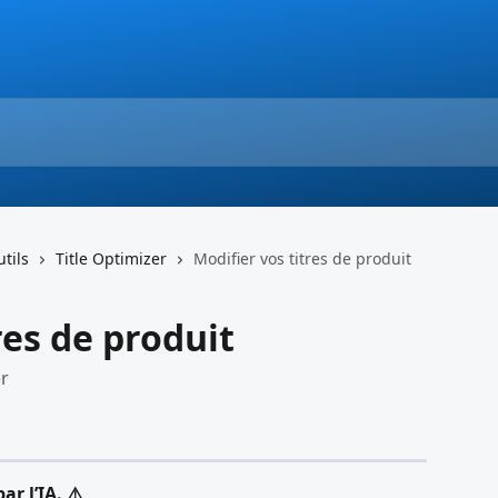
tils
Title Optimizer
Modifier vos titres de produit
res de produit
er
ar l’IA. ⚠️