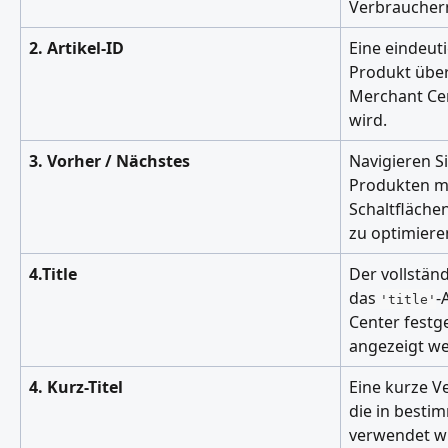
Verbrauchern
2. Artikel-ID
Eine eindeut
Produkt über
Merchant Ce
wird.
3. Vorher / Nächstes
Navigieren S
Produkten mi
Schaltflächen
zu optimiere
4.Title
Der vollständ
das 
-
'title'
Center festge
angezeigt w
4. Kurz-Titel
Eine kurze Ve
die in besti
verwendet wir