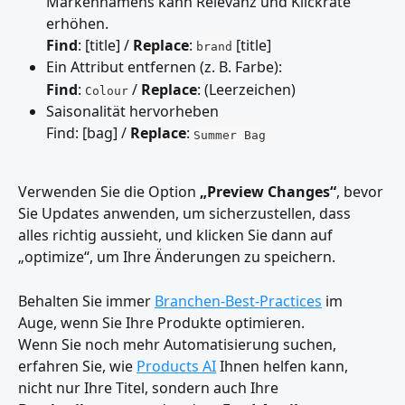
Markennamens kann Relevanz und Klickrate 
erhöhen.
Find
: [title] / 
Replace
: 
 [title]
brand
Ein Attribut entfernen (z. B. Farbe):
Find
: 
 / 
Replace
: (Leerzeichen)
Colour
Saisonalität hervorheben
Find: [bag] / 
Replace
: 
Summer Bag
Verwenden Sie die Option 
„Preview Changes“
, bevor 
Sie Updates anwenden, um sicherzustellen, dass 
alles richtig aussieht, und klicken Sie dann auf 
„optimize“, um Ihre Änderungen zu speichern.
Behalten Sie immer 
Branchen-Best-Practices
 im 
Auge, wenn Sie Ihre Produkte optimieren.
Wenn Sie noch mehr Automatisierung suchen, 
erfahren Sie, wie 
Products AI
 Ihnen helfen kann, 
nicht nur Ihre Titel, sondern auch Ihre 