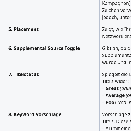
Kampagnen). 
Zeichen ver
jedoch, unter
5. Placement
Zeigt, wie I
Netzwerk ers
6. Supplemental Source Toggle
Gibt an, ob d
Supplementa
wurde und in 
7. Titelstatus
Spiegelt die 
Titels wider:
– 
Great
(grün
– 
Average
(o
– 
Poor
(rot)
: 
8. Keyword-Vorschläge
Vorschläge z
Titels. Dies
– AI (mit ein